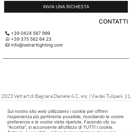
INVIA UNA RICHIESTA
CONTATTI
+39 0424 567 999
+39 375 562 64 23
info@vetrartlighting.com
2023 Vetrart di Bagnara Daniele & C. snc | Via dei Tulipani, 11,
36061 Bassano del Grappa (VI)
P.IVA 02137810244
Sul nostro sito web utilizziamo i cookie per offrirvi
l'esperienza più pertinente possibile, ricordando le vostre
Informativa sulla privacy – Cookie – Condizioni generali di
preferenze e le vostre visite ripetute. Facendo clic su
vendita
"Accetta", si acconsente all'utilizzo di TUTTI i cookie.