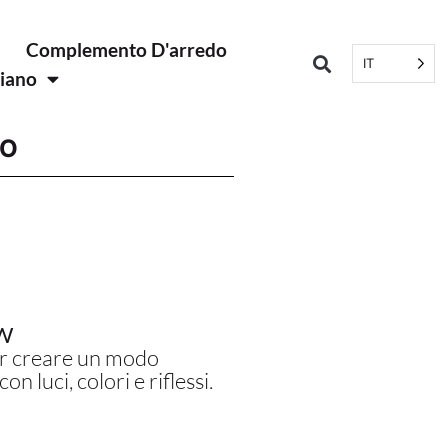
Complemento D'arredo
IT
liano
JO
W
r creare un modo
on luci, colori e riflessi.